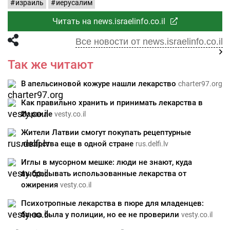
израиль
иерусалим
Читать на news.israelinfo.co.il
Все новости от news.israelinfo.co.il
Так же читают
В апельсиновой кожуре нашли лекарство
charter97.org
Как правильно хранить и принимать лекарства в
Израиле
vesty.co.il
Жители Латвии смогут покупать рецептурные
лекарства еще в одной стране
rus.delfi.lv
Иглы в мусорном мешке: люди не знают, куда
выбрасывать использованные лекарства от
ожирения
vesty.co.il
Психотропные лекарства в пюре для младенцев:
банка была у полиции, но ее не проверили
vesty.co.il