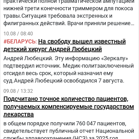
практически полной травматической ампутацией
нижней трети конечности триммером для покоса
травы.Ситуация требовала экстренных и
филигранных действий. Врачи приняли решение
бороться за сохранение ноги, несмотря на
10.08 / 08:40
сложность повреждений, стопа держалась на
На свободу вышел известный
БЕЛАРУСЬ
единственном кожном лоскуте по задней
детский хирург Андрей Любецкий
поверхности голени.
Андрей Любецкий. Эту информацию «Зеркалу»
подтвердил источник. Медик-политзаключенный
отсидел весь срок, который назначил ему
суд.Андрей Любецкий освободился 7 августа.
09.08 / 13:32
Подсчитано точное количество пациентов,
получаемых компенсируемые государством
лекарства
в общем порядке получили 760 047 пациентов,
свидетельствует публичный отчет Национальной
службы здравоохранения (НСЗ) за 2025 год.