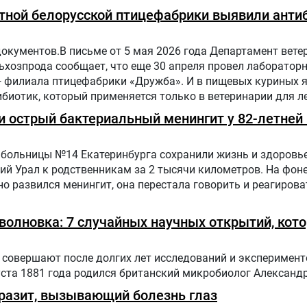
тной белорусской птицефабрики выявили антиб
документов.В письме от 5 мая 2026 года Департамент вете
хозпрода сообщает, что еще 30 апреля провел лаборатор
— филиала птицефабрики «Дружба». И в пищевых куриных 
биотик, который применяется только в ветеринарии для л
отных и птиц.
 острый бактериальный менингит у 82-летней 
больницы №14 Екатеринбурга сохранили жизнь и здоровье
ий Урал к родственникам за 2 тысячи километров. На фон
о развился менингит, она перестала говорить и реагирова
оволновка: 7 случайных научных открытий, кот
совершают после долгих лет исследований и эксперимент
уста 1881 года родился британский микробиолог Александ
разит, вызывающий болезнь глаз