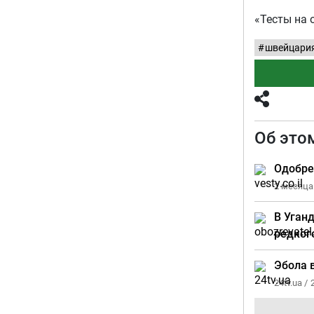
«Тесты на 
швейцари
Об это
Одобре
2 месяца
В Уган
редког
Эбола 
24tv.ua /