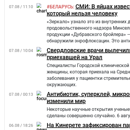
СМИ: В яйцах извес
БЕЛАРУСЬ
07.08 / 11:10
который нельзя человеку
«Зеркало» узнало это из внутренних 
продовольственного надзора Минсель
продукции «Дубравского бройлера» 
обнаружили энрофлоксацин. Это анти
сельскохозяйственных, домашних жив
Свердловские врачи вылечили
07.08 / 10:04
приехавшей на Урал
Специалисты Городской клинической 
женщины, которая приехала на Средн
заболевания у пациентки стремительн
окружающих.
Антибиотик, суперклей, микр
07.08 / 00:13
изменили мир
Некоторые научные открытия ученые 
сделаны совершенно случайно. 6 авг
На Кинерете зафиксирован па
06.08 / 18:26