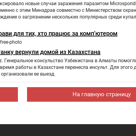
сировало новые случаи заражения паразитом Microsporid
ременно с этим Минздрав совместно с Министерством охр
еждение о загрязнении нескольких популярных среди купа
прави для тих, хто працює за комп’ютером
free-photo
анку вернули домой из Казахстана
z. Генеральное консульство Узбекистана в Алматы помогл
 время работы в Казахстане перенесла инсульт. Для этого
организовали ее выезд.
На главную страницу