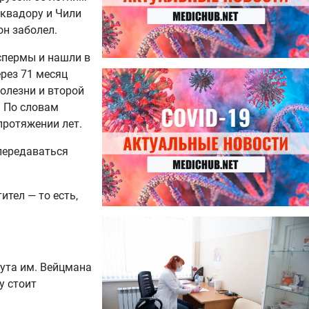
квадору и Чили
он заболел.
спермы и нашли в
ерез 71 месяц
27.07.2026
Лучше фасоли: диетолог
болезни и второй
названа 8 продуктов,
. По словам
содержащих много клетчатки
протяжении лет.
передаваться
тел — то есть,
23.07.2026
Ботулизм, гепатит и другие
угрозы: что нужно знать о
летних инфекциях
ута им. Вейцмана
у стоит