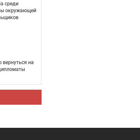
ia среди
аны окружающей
льщиков
о вернуться на
 дипломаты