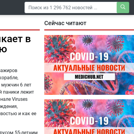
Сейчас читают
кает в
ую
сажиров
корабле,
 мужчин 6 лет
ой паники лежит
нале Viruses
04.08.2026
еждения,
Специалисты дали советы, как
востью и как ее
правильно пить витамины
русом 55-летним