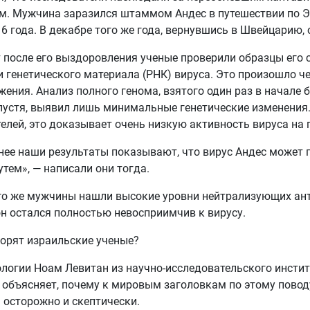
м. Мужчина заразился штаммом Андес в путешествии по Э
6 года. В декабре того же года, вернувшись в Швейцарию, 
т после его выздоровления ученые проверили образцы его 
и генетического материала (РНК) вируса. Это произошло ч
жения. Анализ полного генома, взятого один раз в начале 
спустя, выявил лишь минимальные генетические изменения
елей, это доказывает очень низкую активность вируса на 
нее наши результаты показывают, что вирус Андес может 
тем», — написали они тогда.
го же мужчины нашли высокие уровни нейтрализующих анти
он остался полностью невосприимчив к вирусу.
орят израильские ученые?
логии Ноам Левитан из научно-исследовательского инстит
, объясняет, почему к мировым заголовкам по этому повод
 осторожно и скептически.