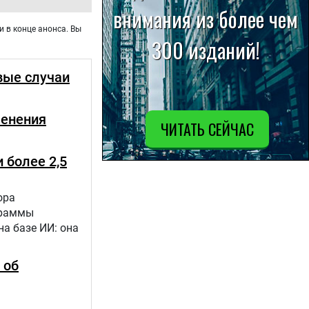
и в конце анонса. Вы
вые случаи
менения
 более 2,5
ора
граммы
а базе ИИ: она
 об