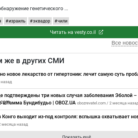
обнаружение генетического
я
израиль
эквадор
чили
Читать на vesty.co.il
Все новост
м же в других СМИ
но новое лекарство от гипертонии: лечит самую суть пр
 назад
де подтверждены три новых случая заболевания Эболой 
о штамма Бундибудьо | OBOZ.UA
obozrevatel.com /
2 месяца наза
в Конго выходит из-под контроля: вспышка охватывает н
2 месяца назад
Показать ещё