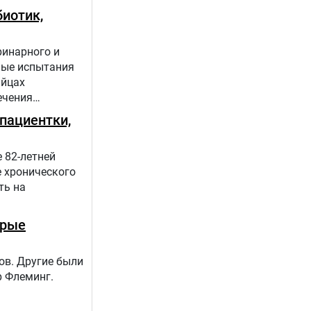
иотик,
ринарного и
ные испытания
яйцах
ечения
пациентки,
 82-летней
е хронического
ть на
орые
ов. Другие были
р Флеминг.