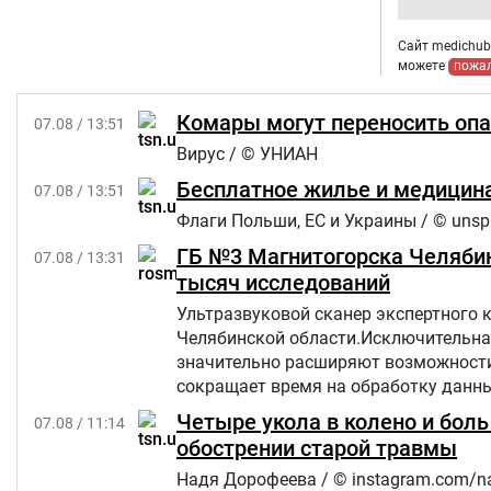
Сайт medichub.
можете
пожа
Комары могут переносить опа
07.08 / 13:51
Вирус / © УНИАН
Бесплатное жилье и медицина
07.08 / 13:51
Флаги Польши, ЕС и Украины / © unsp
ГБ №3 Магнитогорска Челябин
07.08 / 13:31
тысяч исследований
Ультразвуковой сканер экспертного 
Челябинской области.Исключительна
значительно расширяют возможности 
сокращает время на обработку данны
Четыре укола в колено и бол
07.08 / 11:14
обострении старой травмы
Надя Дорофеева / © instagram.com/n