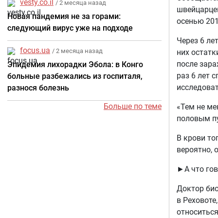
vesty.co.il
/ 2 месяца назад
швейцарце
Новая пандемия не за горами:
осенью 201
следующий вирус уже на подходе
Через 6 ле
focus.ua
/ 2 месяца назад
них остатк
после зара
Эпидемия лихорадки Эбола: в Конго
раз 6 лет 
больные разбежались из госпиталя,
исследоват
разнося болезнь
Больше по теме
«Тем не ме
половым пу
В крови то
вероятно, 
►А что гов
Доктор био
в Реховоте
относиться