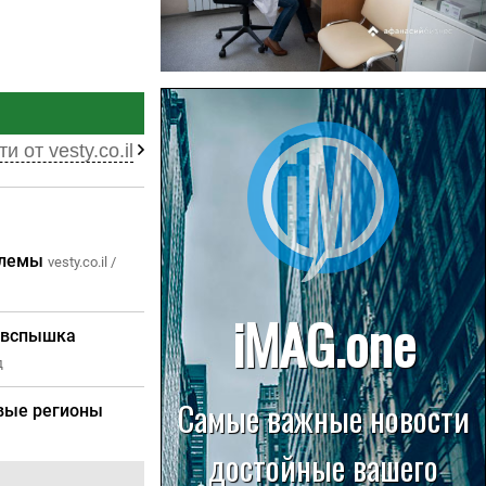
22.07.2026
Больница в Спирово работает
без рентгеновского кабинета
и от vesty.co.il
облемы
vesty.co.il /
– вспышка
д
овые регионы