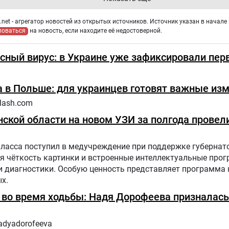
net - агрегатор новостей из открытых источников. Источник указан в начале 
ловаться
на новость, если находите её недостоверной.
сный вирус: в Украине уже зафиксировали пер
 в Польше: для украинцев готовят важные из
lash.com
ской области на новом УЗИ за полгода провели
класса поступил в медучреждение при поддержке губернат
я чёткость картинки и встроенные интеллектуальные про
диагностики. Особую ценность представляет программа н
х.
ь во время ходьбы: Надя Дорофеева призналась
adyadorofeeva