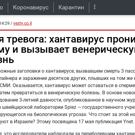
о
Коронавирус
Карантин
14:29
/
vesty.co.il
я тревога: хантавирус прони
му и вызывает венерическ
знь
ожные заголовки о хантавирусе, вызвавшем смерть 3 пас
лайнера и заражение десятков других, плывших на том же 
СМИ. Оказывается, хантавирус может оставаться в сперме
затем превратиться в венерическую болезнь. В основе нов
дование 3-летней давности, опубликованное в научном жур
 швейцарской лаборатории Spiez — государственного учр
рующегося на биологических угрозах. Что стоит за этой но
ют в Израиле? Этому посвящена 17 мая публикация Ynet.
, что исследователи наблюдали за переболевшим хантави