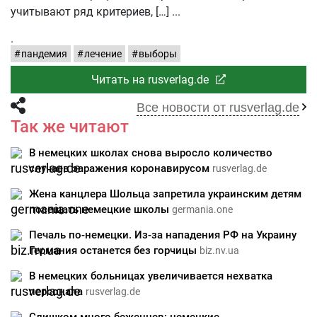
учитывают ряд критериев, […]
.
пандемия
лечение
выборы
Читать на rusverlag.de
Все новости от rusverlag.de
Так же читают
В немецких школах снова выросло количество
случаев заражения коронавирусом
rusverlag.de
Жена канцлера Шольца запретила украинским детям
посещать немецкие школы
germania.one
Печаль по-немецки. Из-за нападения РФ на Украину
Германия останется без горчицы
biz.nv.ua
В немецких больницах увеличивается нехватка
персонала
rusverlag.de