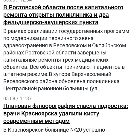
лечение в «Шибу» в рамках гуманитарного
В Ростовской области после капитального
проекта «Шевет-ахим» («Кровные братья).
ремонта открыты поликлиника и два
фельдшерско-акушерских пункта
В рамках реализации государственных программ
по модернизации первичного звена
здравоохранения в Веселовском и Октябрьском
районах Ростовской области завершены
капитальные ремонты трех медицинских
объектов. Все объекты принимают пациентов в
штатном режиме.В хуторе Верхнесоленый
Веселовского района обновлена поликлиника
Центральной районной больницы (ул.
05.08 / 11:37
Плановая флюорография спасла подростка:
врачи Красноярска удалили кисту
современным методом
В Красноярской больнице №20 успешно