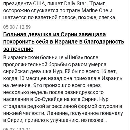
президента США, пишет Daily Star. "Трамп
осторожно спускается по трапу Marine One и
шатается по взлетной полосе, похоже, слегка
прихрамывая", — написал журналист.
05.08 / 12:59
Больная девушка из Сирии завещала
похоронить себя в Израиле в благодарность
за лечение
В израильской больнице «Шиба» после
продолжительной борьбы с раком умерла
сирийская девушка Нур. Ей было всего 16 лет,
когда 10 месяцев назад она приехала в Израиль
на лечение. Это произошло всего через
несколько недель после резнидрузского
населения в Эс-Сувейде на юге Сирии. Нур
страдала редкой агрессивной формой опухоли в
нижней челюсти. Лечение, полученное поначалу
в Сирии, привело к улучшению, но позже
произошел рецидив болезни. Нур попала на
05.08 / 12:04