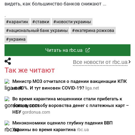
видеть, как большинство банков снижают
.
карантин
ставки
новости украины
национальный банк украины
екатерина рожкова
украина
Читать на rbc.ua
Все новости от rbc.ua
Так же читают
Министр МОЗ отчитался о падении вакцинации КПК
на 40%. И тут виновен COVID-19?
liga.net
Во время карантина мошенники стали прибегать к
новому способу воровства денег с платежных карт –
НБУ
gordonua.com
Минэкономики оценило глубину падения ВВП
Украины во время карантина
rbc.ua