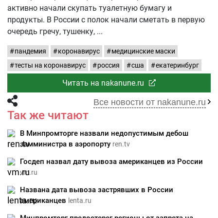
активно начали скупать туалетную бумагу и
продукты. В России с полок начали сметать в первую
очередь гречу, тушенку,
пандемия
коронавирус
медицинские маски
тесты на коронавирус
россия
сша
екатеринбург
Читать на nakanune.ru
Все новости от nakanune.ru
Так же читают
В Минпромторге назвали недопустимым дебош
замминистра в аэропорту
ren.tv
Госдеп назвал дату вывоза американцев из России
vm.ru
Названа дата вывоза застрявших в России
американцев
lenta.ru