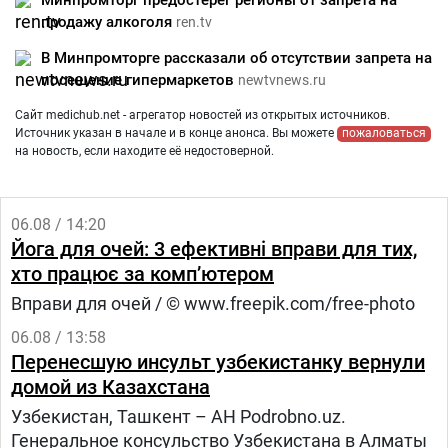
Минпромторг предостерег регионы от запрета на
продажу алкоголя
ren.tv
В Минпромторге рассказали об отсутствии запрета на
посещение гипермаркетов
newtvnews.ru
Сайт medichub.net - агрегатор новостей из открытых источников.
Источник указан в начале и в конце анонса. Вы можете
пожаловаться
на новость, если находите её недостоверной.
06.08 / 14:20
Йога для очей: 3 ефективні вправи для тих,
хто працює за комп’ютером
Вправи для очей / © www.freepik.com/free-photo
06.08 / 13:58
Перенесшую инсульт узбекистанку вернули
домой из Казахстана
Узбекистан, Ташкент – АН Podrobno.uz.
Генеральное консульство Узбекистана в Алматы