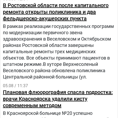
лечение в «Шибу» в рамках гуманитарного
В Ростовской области после капитального
проекта «Шевет-ахим» («Кровные братья).
ремонта открыты поликлиника и два
фельдшерско-акушерских пункта
В рамках реализации государственных программ
по модернизации первичного звена
здравоохранения в Веселовском и Октябрьском
районах Ростовской области завершены
капитальные ремонты трех медицинских
объектов. Все объекты принимают пациентов в
штатном режиме.В хуторе Верхнесоленый
Веселовского района обновлена поликлиника
Центральной районной больницы (ул.
05.08 / 11:37
Плановая флюорография спасла подростка:
врачи Красноярска удалили кисту
современным методом
В Красноярской больнице №20 успешно