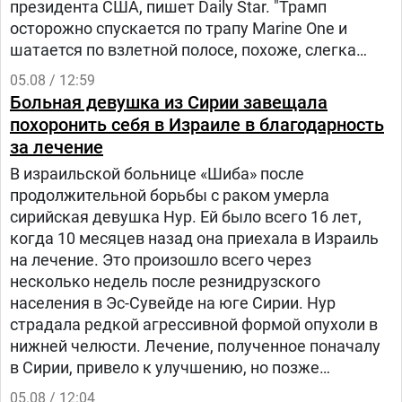
президента США, пишет Daily Star. "Трамп
осторожно спускается по трапу Marine One и
шатается по взлетной полосе, похоже, слегка
прихрамывая", — написал журналист.
05.08 / 12:59
Больная девушка из Сирии завещала
похоронить себя в Израиле в благодарность
за лечение
В израильской больнице «Шиба» после
продолжительной борьбы с раком умерла
сирийская девушка Нур. Ей было всего 16 лет,
когда 10 месяцев назад она приехала в Израиль
на лечение. Это произошло всего через
несколько недель после резнидрузского
населения в Эс-Сувейде на юге Сирии. Нур
страдала редкой агрессивной формой опухоли в
нижней челюсти. Лечение, полученное поначалу
в Сирии, привело к улучшению, но позже
произошел рецидив болезни. Нур попала на
05.08 / 12:04