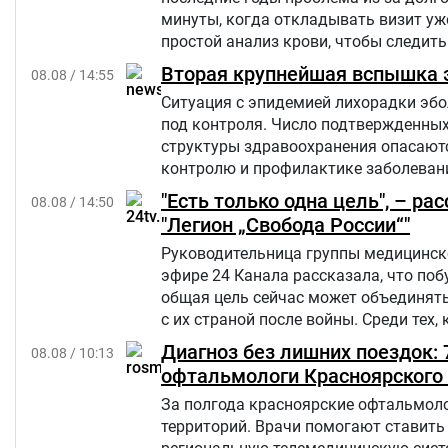
минуты, когда откладывать визит уж
простой анализ крови, чтобы следить
Вторая крупнейшая вспышка э
08.08 / 14:55
Ситуация с эпидемией лихорадки эбо
под контроля. Число подтвержденны
структуры здравоохранения опасаются
контролю и профилактике заболевани
"Есть только одна цель", – р
08.08 / 14:50
"Легион „Свобода России“"
Руководительница группы медицинско
эфире 24 Канала рассказала, что по
общая цель сейчас может объединять
с их страной после войны. Среди тех,
России.
Диагноз без лишних поездок:
08.08 / 10:13
офтальмологи Красноярского 
За полгода красноярские офтальмоло
территорий. Врачи помогают ставить 