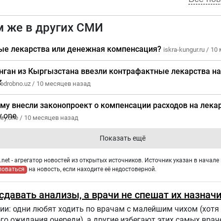
м же в других СМИ
ые лекарства или денежная компенсация?
iskra-kungur.ru /
10 
нган из Кыргызстана ввезли контрафактные лекарства на
odrobno.uz /
10 месяцев назад
уму внесли законопроект о компенсации расходов на лека
ey.one /
10 месяцев назад
Показать ещё
net - агрегатор новостей из открытых источников. Источник указан в начале 
ловаться
на новость, если находите её недостоверной.
давать анализы, а врачи не спешат их назнач
ии: одни любят ходить по врачам с малейшим чихом (хотя 
го ожидания очереди), а другие избегают этих самых врач