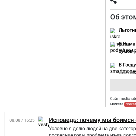
Об это
Льготн
В Нама
сумов
p
В Госд
smartmon
Сайт medichub.
можете
пожа
Исповедь: почему мы боимся с
08.08 / 16:25
Условно я делю людей на две категор
последние годы проблема из-за долго