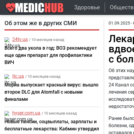
Здоровье
Обществ
Об этом же в других СМИ
01.09.2025 - 
Лека
24tv.ua
/ 10 месяцев назад
вдво
Всего два укола в год: ВОЗ рекомендует
еще один препарат для профилактики
с бо
ВИЧ
Об этих на
itc.ua
/ 10 месяцев назад
представле
Мориа выпускает красный вирус: вышло
24 Канал с
второе DLC для Atomfall с новыми
лечения с
финалами
исследоват
недостато
hyser.com.ua
/ 10 месяцев назад
Ранее было
Новые пенсии, соцвыплаты, зарплаты и
болезни, о
бесплатные лекарства: Кабмин утвердил
оставался 