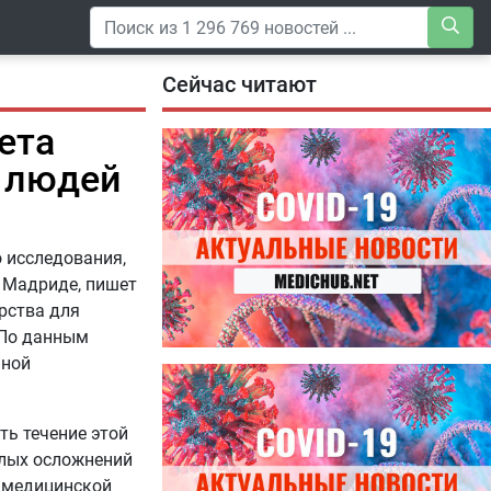
Сейчас читают
ета
у людей
 исследования,
в Мадриде, пишет
арства для
 По данным
чной
04.08.2026
Специалисты дали советы, как
правильно пить витамины
ть течение этой
елых осложнений
й медицинской