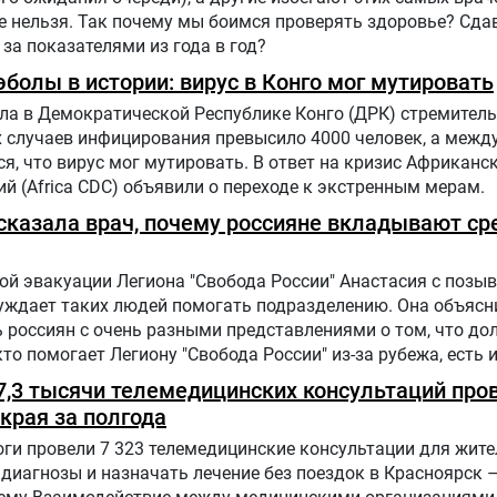
е нельзя. Так почему мы боимся проверять здоровье? Сда
 за показателями из года в год?
болы в истории: вирус в Конго мог мутировать
ла в Демократической Республике Конго (ДРК) стремитель
х случаев инфицирования превысило 4000 человек, а меж
, что вирус мог мутировать. В ответ на кризис Африканс
й (Africa CDC) объявили о переходе к экстренным мерам.
ассказала врач, почему россияне вкладывают ср
й эвакуации Легиона "Свобода России" Анастасия с позыв
буждает таких людей помогать подразделению. Она объясн
 россиян с очень разными представлениями о том, что до
 кто помогает Легиону "Свобода России" из-за рубежа, есть 
 7,3 тысячи телемедицинских консультаций про
края за полгода
ги провели 7 323 телемедицинские консультации для жит
диагнозы и назначать лечение без поездок в Красноярск –