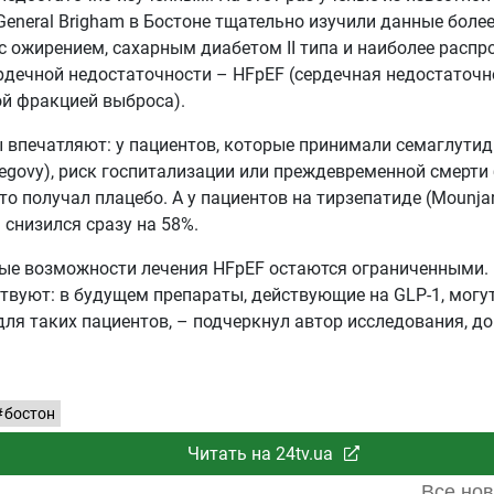
General Brigham в Бостоне тщательно изучили данные боле
с ожирением, сахарным диабетом II типа и наиболее распр
дечной недостаточности – HFpEF (сердечная недостаточн
й фракцией выброса).
 впечатляют: у пациентов, которые принимали семаглутид
egovy), риск госпитализации или преждевременной смерти 
кто получал плацебо. А у пациентов на тирзепатиде (Mounjar
 снизился сразу на 58%.
ые возможности лечения HFpEF остаются ограниченными.
твуют: в будущем препараты, действующие на GLP-1, могут
ля таких пациентов, – подчеркнул автор исследования, д
бостон
Читать на 24tv.ua
Все нов