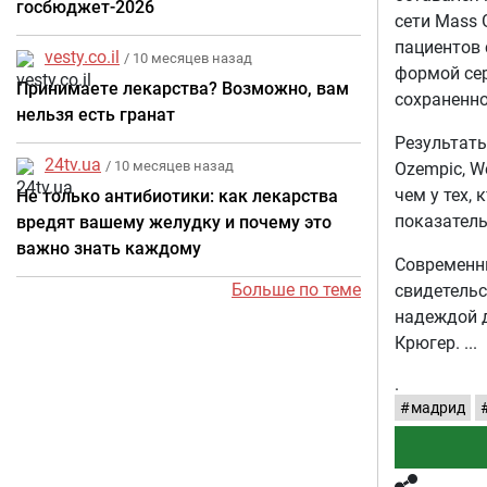
госбюджет-2026
сети Mass 
пациентов 
vesty.co.il
/ 10 месяцев назад
формой сер
Принимаете лекарства? Возможно, вам
сохраненно
нельзя есть гранат
Результаты
24tv.ua
/ 10 месяцев назад
Ozempic, W
чем у тех, 
Не только антибиотики: как лекарства
показатель
вредят вашему желудку и почему это
важно знать каждому
Современн
Больше по теме
свидетельс
надеждой д
Крюгер.
.
мадрид