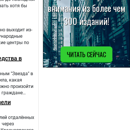
вать хотя бы
но выходит из-
дународные
кие центры по
едства в
ным "Звезда" в
ила, какая
лжно произойти
и граждане
вели
елей отдалённых
 через