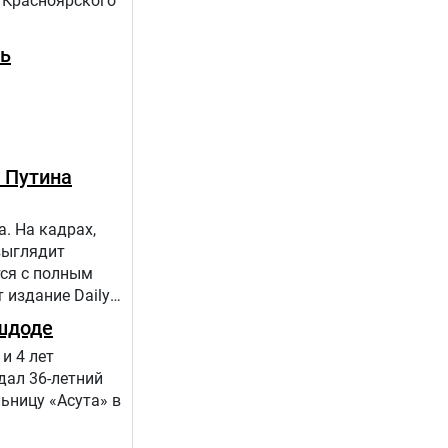
 Красноярского
ть
 Путина
. На кадрах,
выглядит
тся с полным
 издание Daily
шдоде
и 4 лет
дал 36-летний
ьницу «Асута» в