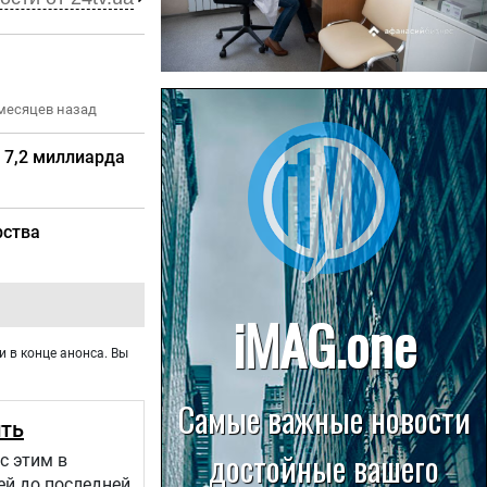
22.07.2026
месяцев назад
Больница в Спирово работает
без рентгеновского кабинета
 7,2 миллиарда
рства
и в конце анонса. Вы
ить
с этим в
ей до последней