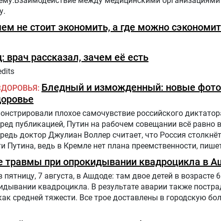
ему.Взаимодействие между медицинскими организациями
у.
чем не стоит экономить, а где можно сэкономи
: врач рассказал, зачем её есть
dits
Бледный и изможденный: новые фото
ЗДОРОВЬЯ
доровье
нстрировали плохое самочувствие российского диктатора
еред публикацией, Путин на рабочем совещании всё равно 
едь доктор Джулиан Воллер считает, что Россия столкнё
 Путина, ведь в Кремле нет плана преемственности, пишет
е травмы при опрокидывании квадроцикла в А
ятницу, 7 августа, в Ашдоде: там двое детей в возрасте 6 
дывании квадроцикла. В результате аварии также постра
как средней тяжести. Все трое доставлены в городскую бол