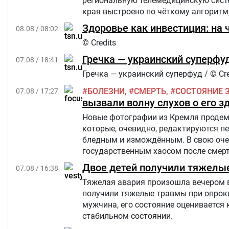
региональную телемедицинскую сист
края выстроено по чёткому алгоритм
Здоровье как инвестиция: на 
08.08 / 08:02
© Credits
Гречка — украинский суперфуд
07.08 / 18:41
Гречка — украинский суперфуд / © Cre
БОЛЕЗНИ
СМЕРТЬ
СОСТОЯНИЕ 
07.08 / 17:27
вызвали волну слухов о его з
Новые фотографии из Кремля продемо
которые, очевидно, редактируются п
бледным и измождённым. В свою очер
государственным хаосом после смерти
Star.
Двое детей получили тяжелы
07.08 / 16:38
Тяжелая авария произошла вечером в п
получили тяжелые травмы при опроки
мужчина, его состояние оценивается 
стабильном состоянии.