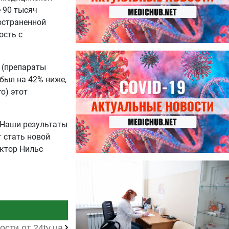
е 90 тысяч
остраненной
ость с
27.07.2026
Лучше фасоли: диетолог
 (препараты
названа 8 продуктов,
был на 42% ниже,
содержащих много клетчатки
o) этот
 Наши результаты
 стать новой
октор Нильс
23.07.2026
Ботулизм, гепатит и другие
угрозы: что нужно знать о
летних инфекциях
ости от 24tv.ua