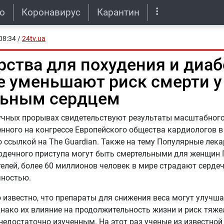
о
Коронавирус
Карантин
08:34
/
24tv.ua
рства для похудения и диаб
е уменьшают риск смерти 
льным сердцем
учных прорывах свидетельствуют результаты масштабного
нного на конгрессе Европейского общества кардиологов 
о ссылкой на The Guardian. Также на тему Популярные лек
ердечного приступа могут быть смертельными для женщин
елей, более 60 миллионов человек в мире страдают серде
чностью.
 известно, что препараты для снижения веса могут улучша
днако их влияние на продолжительность жизни и риск тяж
недостаточно изученным. На этот раз ученые из известно