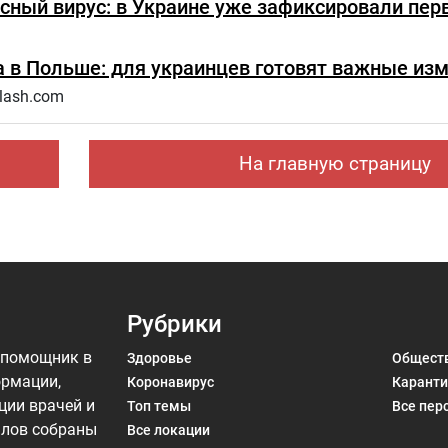
сный вирус: в Украине уже зафиксировали пер
 в Польше: для украинцев готовят важные из
lash.com
На главную страницу
Рубрики
 помощник в
Здоровье
Общест
ормации,
Коронавирус
Каранти
ции врачей и
Топ темы
Все пер
алов собраны
Все локации