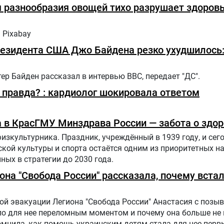
я разнообразия овощей тихо разрушает здоров
 Pixabay
езидента США Джо Байдена резко ухудшилось:
р Байден рассказал в интервью BBC, передает "ДС".
правда? : кардиолог шокировала ответом
 в КрасГМУ Минздрава России — забота о здо
физкультурника. Праздник, учреждённый в 1939 году, и сег
ской культуры и спорта остаётся одним из приоритетных н
ных в стратегии до 2030 года.
иона "Свобода России" рассказала, почему вста
й эвакуации Легиона "Свобода России" Анастасия с позыв
ало для нее переломным моментом и почему она больше не
помнила, как помощь украинским детям стала для нее пер