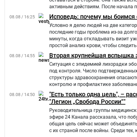
активным действиям. После начала 
свою большую русскоязычную аудитор
Исповедь: почему мы боимся с
08.08 / 16:25
Украине.
Условно я делю людей на две категор
последние годы проблема из-за долго
минуты, когда откладывать визит уж
простой анализ крови, чтобы следить
Вторая крупнейшая вспышка э
08.08 / 14:55
Ситуация с эпидемией лихорадки эбо
под контроля. Число подтвержденны
структуры здравоохранения опасаются
контролю и профилактике заболевани
"Есть только одна цель", – р
08.08 / 14:50
"Легион „Свобода России“"
Руководительница группы медицинско
эфире 24 Канала рассказала, что по
общая цель сейчас может объединять
с их страной после войны. Среди тех,