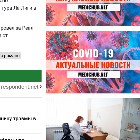
асно
 тура Ла Лиги в
провел за Реал
27.07.2026
и от
Лучше фасоли: диетолог
названа 8 продуктов,
содержащих много клетчатки
о романо
rrespondent.net
23.07.2026
Ботулизм, гепатит и другие
угрозы: что нужно знать о
янину травмы в
летних инфекциях