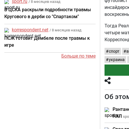
футболист 
sport.ru
/ 8 месяцев назад
инсайдерск
В ЦСКА раскрыли подробности травмы
воскресень
Кругового в дерби со "Спартаком"
Тогда Реал
korrespondent.net
/ 8 месяцев назад
четыре мат
ПСЖ готовит Дембеле после травмы к
Корреспонд
игре
спорт
в
Больше по теме
украина
Об это
Рантан
НХЛ
spor