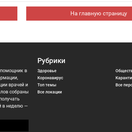
На главную страницу
Рубрики
 помощник в
Здоровье
Общест
ормации,
Коронавирус
Каранти
ции врачей и
Топ темы
Все пер
алов собраны
Все локации
 получать
й в неделю —