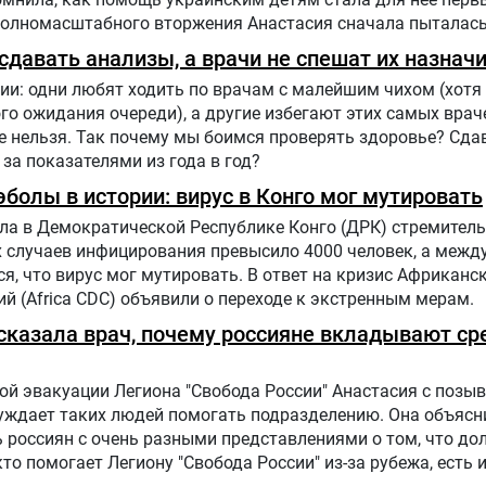
полномасштабного вторжения Анастасия сначала пыталась
ию, чтобы объяснять людям в России, что на самом деле
давать анализы, а врачи не спешат их назнач
ии: одни любят ходить по врачам с малейшим чихом (хотя 
го ожидания очереди), а другие избегают этих самых врач
е нельзя. Так почему мы боимся проверять здоровье? Сда
 за показателями из года в год?
болы в истории: вирус в Конго мог мутировать
ла в Демократической Республике Конго (ДРК) стремитель
х случаев инфицирования превысило 4000 человек, а меж
, что вирус мог мутировать. В ответ на кризис Африканс
й (Africa CDC) объявили о переходе к экстренным мерам.
ассказала врач, почему россияне вкладывают ср
й эвакуации Легиона "Свобода России" Анастасия с позыв
буждает таких людей помогать подразделению. Она объясн
 россиян с очень разными представлениями о том, что до
 кто помогает Легиону "Свобода России" из-за рубежа, есть 