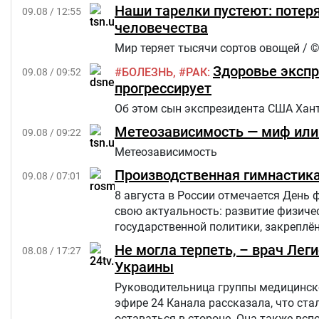
Наши тарелки пустеют: потер
09.08 / 12:55
человечества
Мир теряет тысячи сортов овощей / ©
Здоровье экспр
БОЛЕЗНЬ
РАК
09.08 / 09:52
прогрессирует
Об этом сын экспрезидента США Ханте
Метеозависимость — миф или 
09.08 / 09:22
Метеозависимость
Производственная гимнастика
09.08 / 07:01
8 августа в России отмечается День 
свою актуальность: развитие физиче
государственной политики, закреплён
Не могла терпеть, – врач Лег
08.08 / 17:27
Украины
Руководительница группы медицинско
эфире 24 Канала рассказала, что ст
оставаться в стороне. Она также вс