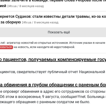
равмы залечите в команде: первые слова Реброва после 
дией
24tv.ua /
8 месяцев назад
ернется Судаков: стали известны детали травмы, из-за ко
 за сборную
24tv.ua /
8 месяцев назад
Показать ещё
net - агрегатор новостей из открытых источников. Источник указан в начале 
ловаться
на новость, если находите её недостоверной.
о пациентов, получаемых компенсируемые гос
ациентов, свидетельствует публичный отчет Национальной
а обвинения в грубом обращении с раненым б
 опроверг обвинения в адрес его сотрудников со стороны
Об этом в воскресенье, 9 августа, сообщаетYnet. Больница
лежащего обращения с раненым солдатом не было.