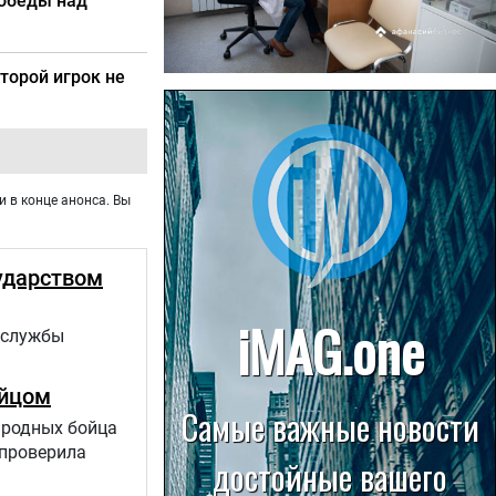
победы над
торой игрок не
22.07.2026
Больница в Спирово работает
без рентгеновского кабинета
и в конце анонса. Вы
ударством
 службы
ойцом
 родных бойца
 проверила