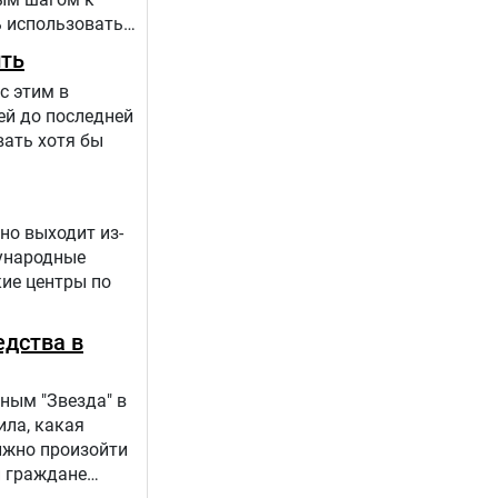
 использовать
 происходит в
ить
с этим в
ей до последней
вать хотя бы
но выходит из-
дународные
кие центры по
едства в
ным "Звезда" в
ила, какая
лжно произойти
и граждане