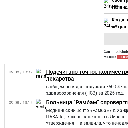
Свои т
Ислан
Когда в
сыграл
Сайт medichub.
можете
пожа
Подсчитано точное количеств
09.08 / 13:32
лекарства
в общем порядке получили 760 047 п
здравоохранения (НСЗ) за 2025 год.
Больница "Рамбам" опровергл
09.08 / 13:15
Медицинский центр «Рамбам» в Хайфе
ЦАХАЛа, тяжело раненного в Ливане. 
утверждения – и заявила, что ненад