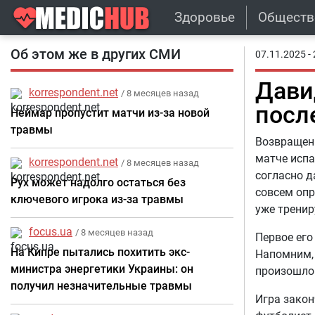
Здоровье
Обществ
Об этом же в других СМИ
07.11.2025 - 
Дави
korrespondent.net
/ 8 месяцев назад
посл
Неймар пропустит матчи из-за новой
травмы
Возвращени
матче испа
korrespondent.net
/ 8 месяцев назад
согласно д
Рух может надолго остаться без
совсем опр
ключевого игрока из-за травмы
уже тренир
focus.ua
/ 8 месяцев назад
Первое его
На Кипре пытались похитить экс-
Напомним, 
министра энергетики Украины: он
произошло 
получил незначительные травмы
Игра закон