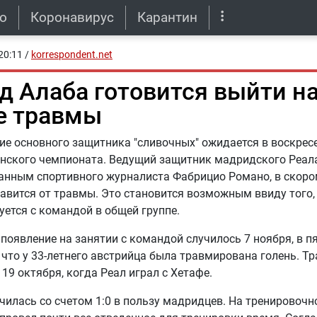
о
Коронавирус
Карантин
20:11
/
korrespondent.net
д Алаба готовится выйти на
е травмы
е основного защитника "сливочных" ожидается в воскресен
нского чемпионата. Ведущий защитник мадридского Реал
анным спортивного журналиста Фабрицио Романо, в скор
авится от травмы. Это становится возможным ввиду того,
уется с командой в общей группе.
 появление на занятии с командой случилось 7 ноября, в п
что у 33-летнего австрийца была травмирована голень. Т
19 октября, когда Реал играл с Хетафе.
чилась со счетом 1:0 в пользу мадридцев. На тренировочн