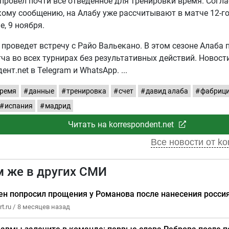
провел почти все отведенное для тренировки время. Согл
ому сообщению, на Алабу уже рассчитывают в матче 12-го
е, 9 ноября.
 проведет встречу с Райо Вальекано. В этом сезоне Алаба 
ча во всех турнирах без результативных действий. Новост
ент.net в Telegram и WhatsApp.
ремя
данные
тренировка
счет
давид алаба
фабрици
испания
мадрид
Читать на korrespondent.net
Все новости от ko
м же в других СМИ
ен попросил прощения у Романова после нанесения росси
t.ru /
8 месяцев назад