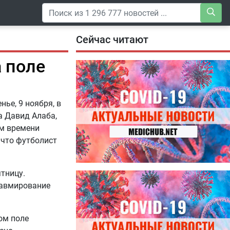
Сейчас читают
 поле
ье, 9 ноября, в
а Давид Алаба,
ом времени
 что футболист
ятницу.
04.08.2026
Специалисты дали советы, как
равмирование
правильно пить витамины
ом поле