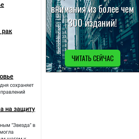
ье
 рак
ровье
одня сохраняет
аправлений
ла на защиту
ным "Звезда" в
 могла
вым шагом к