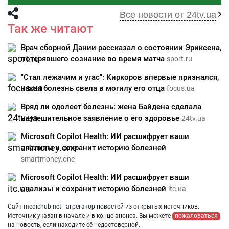
Все новости от 24tv.ua
Так же читают
Врач сборной Дании рассказал о состоянии Эриксена,
потерявшего сознание во время матча
sport.ru
"Стал лежачим и угас": Киркоров впервые признался,
какая болезнь свела в могилу его отца
focus.ua
Вряд ли одолеет болезнь: жена Байдена сделала
неутешительное заявление о его здоровье
24tv.ua
Microsoft Copilot Health: ИИ расшифрует ваши
анализы и сохранит историю болезней
smartmoney.one
Microsoft Copilot Health: ИИ расшифрует ваши
анализы и сохранит историю болезней
itc.ua
Сайт medichub.net - агрегатор новостей из открытых источников.
Источник указан в начале и в конце анонса. Вы можете
пожаловаться
на новость, если находите её недостоверной.