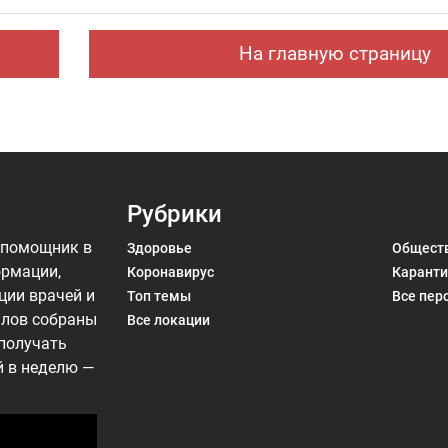
На главную страницу
Рубрики
 помощник в
Здоровье
Общест
ормации,
Коронавирус
Каранти
ции врачей и
Топ темы
Все пер
алов собраны
Все локации
 получать
й в неделю —