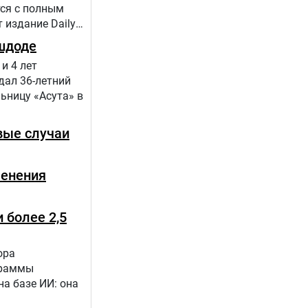
тся с полным
 издание Daily
шдоде
и 4 лет
дал 36-летний
ьницу «Асута» в
вые случаи
менения
 более 2,5
ора
граммы
а базе ИИ: она