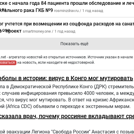
ске с начала года 84 пациента прошли обследование и ле
ктального рака ГКБ №9
rosminzdrav.ru /
1 год назад
ог учтется при возмещении из соцфонда расходов на сана
е - проект
smartmoney.one /
1 год назад
Показать ещё
net - агрегатор новостей из открытых источников. Источник указан в начале 
ловаться
на новость, если находите её недостоверной.
болы в истории: вирус в Конго мог мутировать
ла в Демократической Республике Конго (ДРК) стремитель
х случаев инфицирования превысило 4000 человек, а меж
, что вирус мог мутировать. В ответ на кризис Африканс
й (Africa CDC) объявили о переходе к экстренным мерам.
ассказала врач, почему россияне вкладывают ср
й эвакуации Легиона "Свобода России" Анастасия с позыв