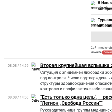
В Ижев
колоре
Турнал
лечени
Сайт medichub.
можете
пожа
Вторая крупнейшая вспышка э
08.08 / 14:55
Ситуация с эпидемией лихорадки эбо
под контроля. Число подтвержденны
структуры здравоохранения опасаются
контролю и профилактике заболевани
"Есть только одна цель", – р
08.08 / 14:50
"Легион „Свобода России“"
Руководительница группы медицинско