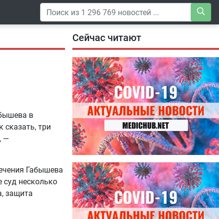
Сейчас читают
абышева в
к сказать, три
, —
04.08.2026
лечения Габышева
Специалисты дали советы, как
е суд несколько
правильно пить витамины
а, защита