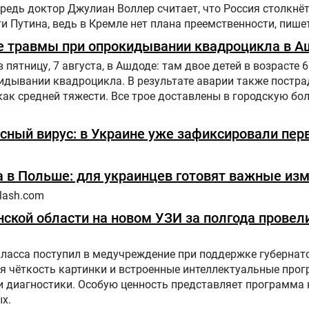
едь доктор Джулиан Воллер считает, что Россия столкнё
 Путина, ведь в Кремле нет плана преемственности, пишет
е травмы при опрокидывании квадроцикла в А
ятницу, 7 августа, в Ашдоде: там двое детей в возрасте 6 
дывании квадроцикла. В результате аварии также постра
как средней тяжести. Все трое доставлены в городскую бол
сный вирус: в Украине уже зафиксировали пер
 в Польше: для украинцев готовят важные из
lash.com
ской области на новом УЗИ за полгода провели
класса поступил в медучреждение при поддержке губернат
я чёткость картинки и встроенные интеллектуальные про
диагностики. Особую ценность представляет программа н
х.