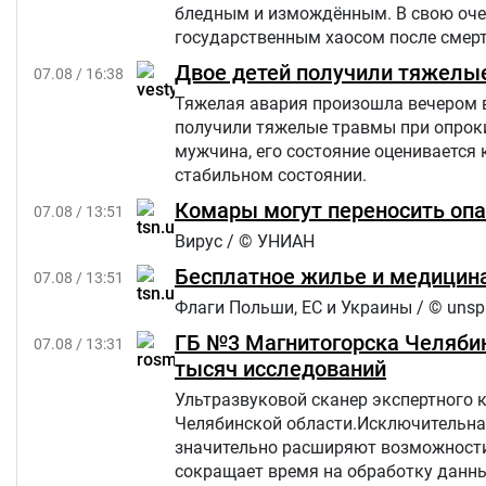
бледным и измождённым. В свою очер
государственным хаосом после смерти
Star.
Двое детей получили тяжелы
07.08 / 16:38
Тяжелая авария произошла вечером в п
получили тяжелые травмы при опроки
мужчина, его состояние оценивается 
стабильном состоянии.
Комары могут переносить опа
07.08 / 13:51
Вирус / © УНИАН
Бесплатное жилье и медицина
07.08 / 13:51
Флаги Польши, ЕС и Украины / © unsp
ГБ №3 Магнитогорска Челябин
07.08 / 13:31
тысяч исследований
Ультразвуковой сканер экспертного 
Челябинской области.Исключительна
значительно расширяют возможности 
сокращает время на обработку данны