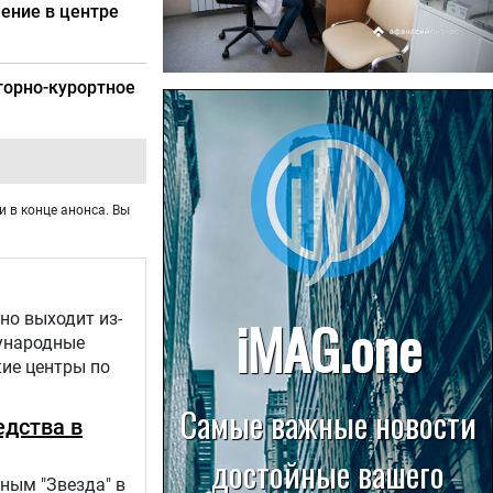
чение в центре
торно-курортное
22.07.2026
Больница в Спирово работает
без рентгеновского кабинета
и в конце анонса. Вы
но выходит из-
дународные
кие центры по
едства в
ным "Звезда" в