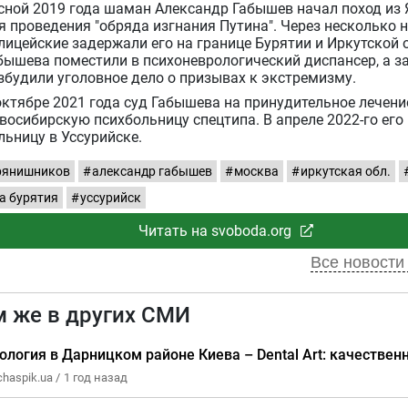
сной 2019 года шаман Александр Габышев начал поход из 
я проведения "обряда изгнания Путина". Через несколько 
лицейские задержали его на границе Бурятии и Иркутской 
бышева поместили в психоневрологический диспансер, а за
збудили уголовное дело о призывах к экстремизму.
октябре 2021 года суд Габышева на принудительное лечени
восибирскую психбольницу спецтипа. В апреле 2022-го его
льницу в Уссурийске.
рянишников
александр габышев
москва
иркутская обл.
а бурятия
уссурийск
Читать на svoboda.org
Все новости 
м же в других СМИ
ология в Дарницком районе Киева – Dental Art: качествен
chaspik.ua /
1 год назад