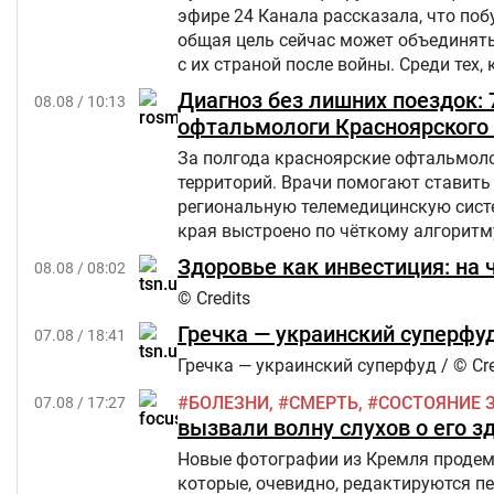
эфире 24 Канала рассказала, что по
общая цель сейчас может объединять
с их страной после войны. Среди тех,
России.
Диагноз без лишних поездок:
08.08 / 10:13
офтальмологи Красноярского 
За полгода красноярские офтальмоло
территорий. Врачи помогают ставить 
региональную телемедицинскую сист
края выстроено по чёткому алгоритм
Здоровье как инвестиция: на 
08.08 / 08:02
© Credits
Гречка — украинский суперфуд
07.08 / 18:41
Гречка — украинский суперфуд / © Cre
БОЛЕЗНИ
СМЕРТЬ
СОСТОЯНИЕ 
07.08 / 17:27
вызвали волну слухов о его з
Новые фотографии из Кремля продемо
которые, очевидно, редактируются п