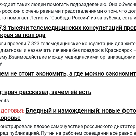
буждает таких людей помогать подразделению. Она объясн
 россиян с очень разными представлениями о том, что до
 кто помогает Легиону "Свобода России" из-за рубежа, есть 
 7,3 тысячи телемедицинских консультаций про
края за полгода
ги провели 7 323 телемедицинские консультации для жит
диагнозы и назначать лечение без поездок в Красноярск –
ему.Взаимодействие между медицинскими организациями
у.
чем не стоит экономить, а где можно сэкономи
: врач рассказал, зачем её есть
dits
Бледный и изможденный: новые фото
ЗДОРОВЬЯ
доровье
нстрировали плохое самочувствие российского диктатора
еред публикацией, Путин на рабочем совещании всё равно 