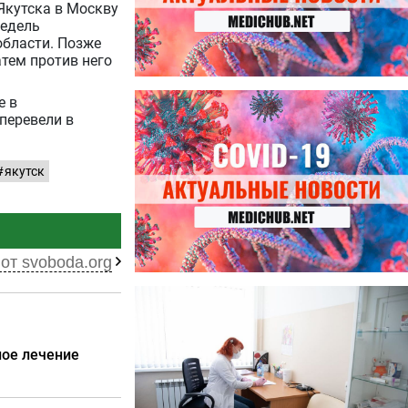
Якутска в Москву
недель
области. Позже
тем против него
27.07.2026
е в
Лучше фасоли: диетолог
 перевели в
названа 8 продуктов,
содержащих много клетчатки
якутск
от svoboda.org
23.07.2026
Ботулизм, гепатит и другие
угрозы: что нужно знать о
летних инфекциях
ное лечение