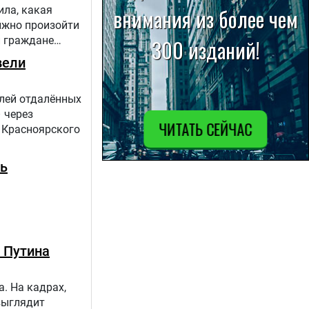
ила, какая
лжно произойти
и граждане
вели
елей отдалённых
 через
 Красноярского
ть
 Путина
. На кадрах,
выглядит