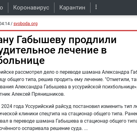
о
Коронавирус
Карантин
04:14
/
svoboda.org
ну Габышеву продлили
удительное лечение в
больнице
рийске рассмотрел дело о переводе шамана Александра Г
цу общего типа, решив продить ему лечение. "Отметили, та
вания Александра Габышева в уссурийской психбольнице»
тник Алексей Прянишников.
 2024 года Уссурийский райсуд постановил изменить тип 
ической клиники спецтипа на стационар общего типа. Ране
вал в переводе шамана Габышева в стационар общего тип
чённого оспаривала решение суда.