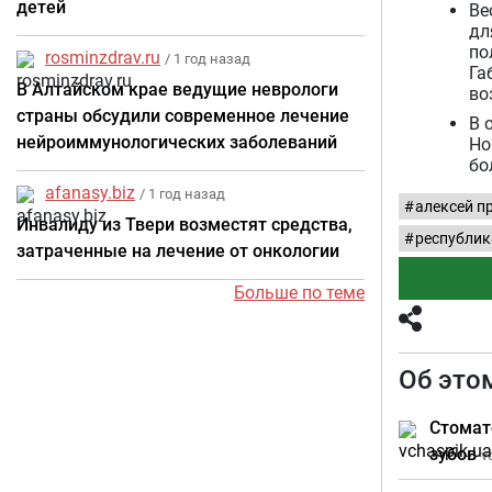
детей
Ве
дл
по
rosminzdrav.ru
/ 1 год назад
Га
В Алтайском крае ведущие неврологи
во
страны обсудили современное лечение
В 
нейроиммунологических заболеваний
Но
бо
afanasy.biz
/ 1 год назад
алексей п
Инвалиду из Твери возместят средства,
республик
затраченные на лечение от онкологии
Больше по теме
Об это
Стомат
зубов
v