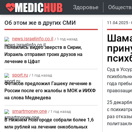
Здоровье
Обществ
Об этом же в других СМИ
11.04.2025 - 
Шама
news.israelinfo.co.il
/ 1 год назад
прин
Появились видео зверств в Сирии,
Израиль отправил троих друзов на
псих
лечение в Цфат
Суд в Уссу
sport.ru
/ 1 год назад
психбольни
Фетисов предложил Гашеку лечение в
года пребы
России после его жалобы в МОК и ИИХФ
правозащи
на слова Медведева
25 декарбя
с психиатр
smartmoney.one
/ 1 год назад
раз отказы
В Нижнем Новгороде собрали более 1,6
политзаклю
млн рублей на лечение онкобольных