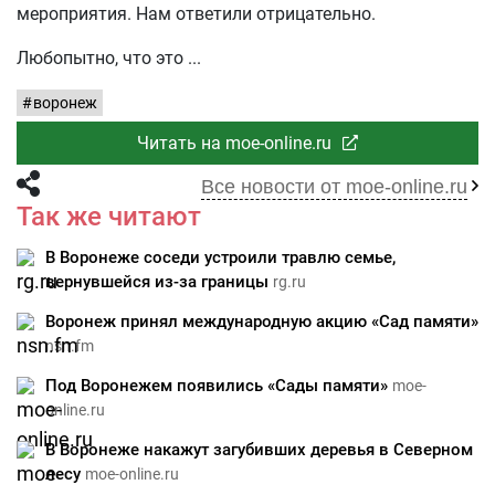
мероприятия. Нам ответили отрицательно.
Любопытно, что это
воронеж
Читать на moe-online.ru
Все новости от moe-online.ru
Так же читают
В Воронеже соседи устроили травлю семье,
вернувшейся из-за границы
rg.ru
Воронеж принял международную акцию «Сад памяти»
nsn.fm
Под Воронежем появились «Сады памяти»
moe-
online.ru
В Воронеже накажут загубивших деревья в Северном
лесу
moe-online.ru