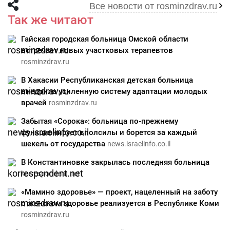
Все новости от rosminzdrav.ru
Так же читают
Гайская городская больница Омской области
встречает новых участковых терапевтов
rosminzdrav.ru
В Хакасии Республиканская детская больница
внедрила усиленную систему адаптации молодых
врачей
rosminzdrav.ru
Забытая «Сорока»: больница по-прежнему
функционирует вполсилы и борется за каждый
шекель от государства
news.israelinfo.co.il
В Константиновке закрылась последняя больница
korrespondent.net
«Мамино здоровье» — проект, нацеленный на заботу
о женском здоровье реализуется в Республике Коми
rosminzdrav.ru