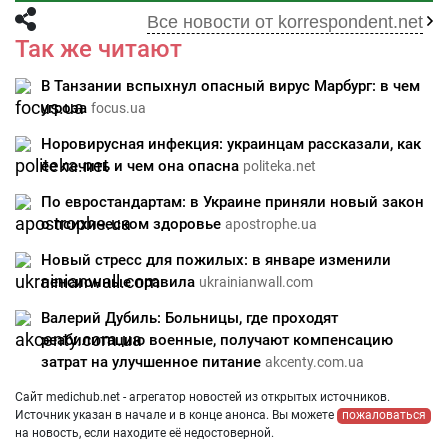
Все новости от korrespondent.net
Так же читают
В Танзании вспыхнул опасный вирус Марбург: в чем
угроза
focus.ua
Норовирусная инфекция: украинцам рассказали, как
ее лечить и чем она опасна
politeka.net
По евростандартам: в Украине приняли новый закон
о психическом здоровье
apostrophe.ua
Новый стресс для пожилых: в январе изменили
пенсионные правила
ukrainianwall.com
Валерий Дубиль: Больницы, где проходят
реабилитацию военные, получают компенсацию
затрат на улучшенное питание
akcenty.com.ua
Сайт medichub.net - агрегатор новостей из открытых источников.
Источник указан в начале и в конце анонса. Вы можете
пожаловаться
на новость, если находите её недостоверной.