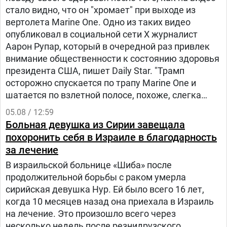
стало видно, что он "хромает" при выходе из
вертолета Marine One. Одно из таких видео
опубликовал в социальной сети Х журналист
Аарон Рупар, который в очередной раз привлек
внимание общественности к состоянию здоровья
президента США, пишет Daily Star. "Трамп
осторожно спускается по трапу Marine One и
шатается по взлетной полосе, похоже, слегка
прихрамывая", — написал журналист.
05.08 / 12:59
Больная девушка из Сирии завещала
похоронить себя в Израиле в благодарность
за лечение
В израильской больнице «Шиба» после
продолжительной борьбы с раком умерла
сирийская девушка Нур. Ей было всего 16 лет,
когда 10 месяцев назад она приехала в Израиль
на лечение. Это произошло всего через
несколько недель после резнидрузского