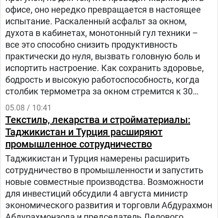
офисе, оно нередко превращается в настоящее
испытание. Раскаленный асфальт за окном,
духота в кабинетах, монотонный гул техники –
все это способно снизить продуктивность
практически до нуля, вызвать головную боль и
испортить настроение. Как сохранить здоровье,
бодрость и высокую работоспособность, когда
столбик термометра за окном стремится к 30
градусам и выше? – рассказала заведующий
05.08 / 10:41
отделом общественного здоровья Анастасия
Текстиль, лекарства и стройматериалы:
Степанькова.
Таджикистан и Турция расширяют
промышленное сотрудничество
Таджикистан и Турция намерены расширить
сотрудничество в промышленности и запустить
новые совместные производства. Возможности
для инвестиций обсудили 4 августа министр
экономического развития и торговли Абдурахмон
Абдурахмонзода и председатель Делового