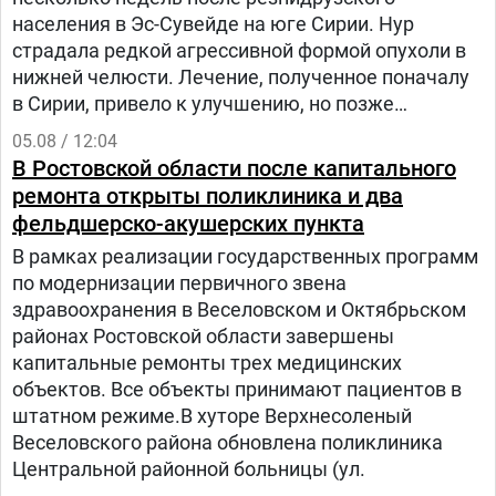
населения в Эс-Сувейде на юге Сирии. Нур
страдала редкой агрессивной формой опухоли в
нижней челюсти. Лечение, полученное поначалу
в Сирии, привело к улучшению, но позже
произошел рецидив болезни. Нур попала на
05.08 / 12:04
лечение в «Шибу» в рамках гуманитарного
В Ростовской области после капитального
проекта «Шевет-ахим» («Кровные братья).
ремонта открыты поликлиника и два
фельдшерско-акушерских пункта
В рамках реализации государственных программ
по модернизации первичного звена
здравоохранения в Веселовском и Октябрьском
районах Ростовской области завершены
капитальные ремонты трех медицинских
объектов. Все объекты принимают пациентов в
штатном режиме.В хуторе Верхнесоленый
Веселовского района обновлена поликлиника
Центральной районной больницы (ул.