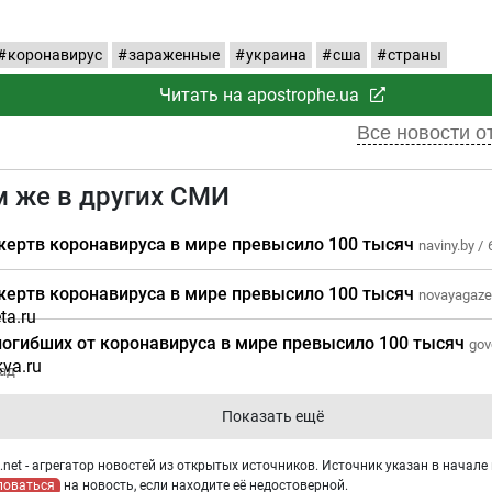
коронавирус
зараженные
украина
сша
страны
Читать на apostrophe.ua
Все новости от
м же в других СМИ
жертв коронавируса в мире превысило 100 тысяч
naviny.by /
жертв коронавируса в мире превысило 100 тысяч
novayagazet
погибших от коронавируса в мире превысило 100 тысяч
gov
зад
Показать ещё
net - агрегатор новостей из открытых источников. Источник указан в начале 
ловаться
на новость, если находите её недостоверной.