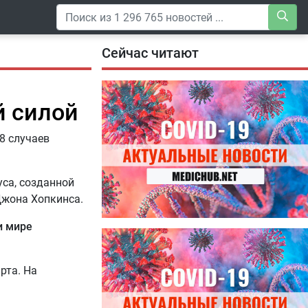
Сейчас читают
й силой
8 случаев
уса, созданной
Джона Хопкинса.
и мире
04.08.2026
Специалисты дали советы, как
правильно пить витамины
рта. На