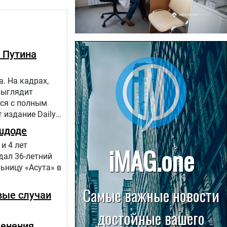
22.07.2026
 Путина
Больница в Спирово работает
без рентгеновского кабинета
. На кадрах,
выглядит
тся с полным
 издание Daily
шдоде
и 4 лет
дал 36-летний
ьницу «Асута» в
вые случаи
менения