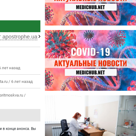
27.07.2026
 apostrophe.ua
Лучше фасоли: диетолог
названа 8 продуктов,
содержащих много клетчатки
6 лет назад
a.ru /
6 лет назад
oritmoskva.ru /
23.07.2026
Ботулизм, гепатит и другие
угрозы: что нужно знать о
летних инфекциях
и в конце анонса. Вы