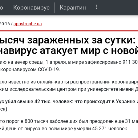
о
Коронавирус
Карантин
20:16
/
apostrophe.ua
тысяч зараженных за сутки:
навирус атакует мир с ново
ию на вечер среды, 1 апреля, в мире зафиксировано 911 30
коронавирусом COVID-19.
ало известно из онлайн-карты распространения коронавир
им исследовательским центром при университете имени 
с убил свыше 42 тыс. человек: что происходит в Украине 
ся)
то порог в 800 тысяч заболевших был преодолен еще 31 ма
й день от вируса во всем мире умерли 45 371 человек.