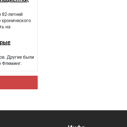
 82-летней
е хронического
ть на
орые
ов. Другие были
р Флеминг.