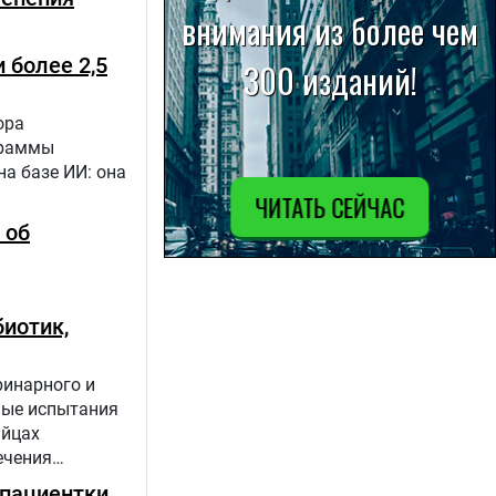
 более 2,5
ора
граммы
а базе ИИ: она
 об
иотик,
ринарного и
ные испытания
яйцах
ечения
пациентки,