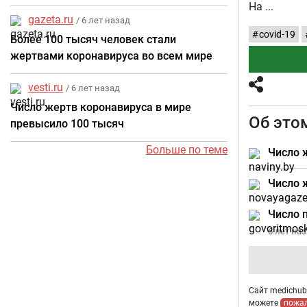
летальных исходов
На
gazeta.ru
/ 6 лет назад
covid-19
Более 100 тысяч человек стали
жертвами коронавируса во всем мире
vesti.ru
/ 6 лет назад
Число жертв коронавируса в мире
Об это
превысило 100 тысяч
Больше по теме
Число 
Число 
Число 
6 лет на
Сайт medichub.
можете
пожа