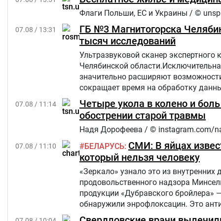
Флаги Польши, ЕС и Украины / © unsp
ГБ №3 Магнитогорска Челябин
07.08 / 13:31
тысяч исследований
Ультразвуковой сканер экспертного 
Челябинской области.Исключительна
значительно расширяют возможности 
сокращает время на обработку данны
Четыре укола в колено и бол
07.08 / 11:14
обострении старой травмы
Надя Дорофеева / © instagram.com/n
СМИ: В яйцах извес
БЕЛАРУСЬ
07.08 / 11:10
который нельзя человеку
«Зеркало» узнало это из внутренних 
продовольственного надзора Минсель
продукции «Дубравского бройлера» 
обнаружили энрофлоксацин. Это анти
сельскохозяйственных, домашних жив
Свердловские врачи вылечили
07.08 / 10:04