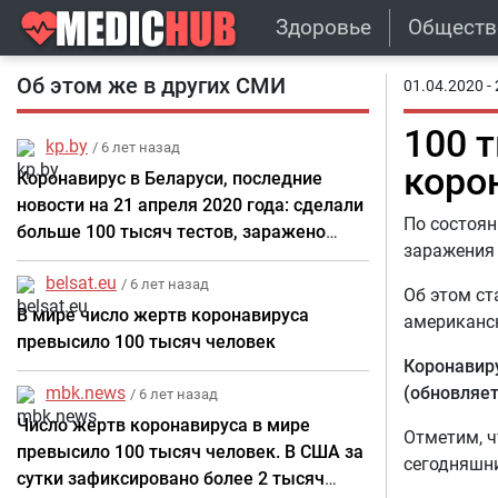
Здоровье
Обществ
Об этом же в других СМИ
01.04.2020 - 
100 
kp.by
/ 6 лет назад
коро
Коронавирус в Беларуси, последние
новости на 21 апреля 2020 года: сделали
По состоян
больше 100 тысяч тестов, заражено
заражения 
больше 6 тысяч, половина – в Минске
belsat.eu
/ 6 лет назад
Об этом ст
В мире число жертв коронавируса
американск
превысило 100 тысяч человек
Коронавиру
mbk.news
(обновляет
/ 6 лет назад
Число жертв коронавируса в мире
Отметим, ч
превысило 100 тысяч человек. В США за
сегодняшни
сутки зафиксировано более 2 тысяч