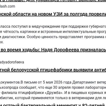
lash.com
ской области на новом УЗИ за полгода провели
класса поступил в медучреждение при поддержке губернат
я чёткость картинки и встроенные интеллектуальные про
диагностики. Особую ценность представляет программа н
х.
ь во время ходьбы: Надя Дорофеева призналась
adyadorofeeva
тной белорусской птицефабрики выявили антиб
документов.В письме от 5 мая 2026 года Департамент вете
хозпрода сообщает, что еще 30 апреля провел лаборатор
— филиала птицефабрики «Дружба». И в пищевых куриных 
биотик, который применяется только в ветеринарии для л
отных и птиц.
 острый бактериальный менингит у 82-летней 