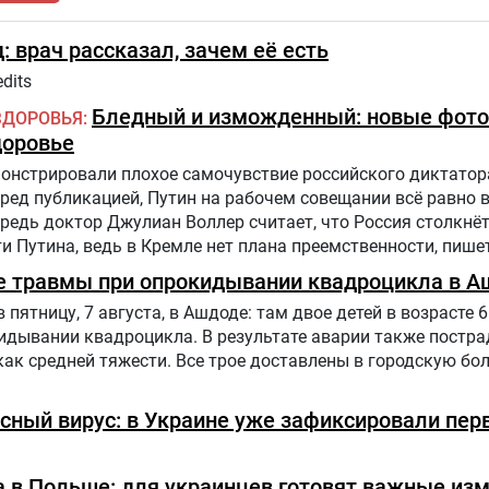
: врач рассказал, зачем её есть
dits
Бледный и изможденный: новые фото
ЗДОРОВЬЯ
доровье
нстрировали плохое самочувствие российского диктатора
еред публикацией, Путин на рабочем совещании всё равно 
едь доктор Джулиан Воллер считает, что Россия столкнё
 Путина, ведь в Кремле нет плана преемственности, пишет
е травмы при опрокидывании квадроцикла в А
ятницу, 7 августа, в Ашдоде: там двое детей в возрасте 6 
дывании квадроцикла. В результате аварии также постра
как средней тяжести. Все трое доставлены в городскую бол
сный вирус: в Украине уже зафиксировали пер
 в Польше: для украинцев готовят важные из