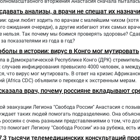
полномасштабного вторжения Анастасия сначала пыталась
ию, чтобы объяснять людям в России, что на самом деле
давать анализы, а врачи не спешат их назнач
ии: одни любят ходить по врачам с малейшим чихом (хотя 
го ожидания очереди), а другие избегают этих самых врач
е нельзя. Так почему мы боимся проверять здоровье? Сда
 за показателями из года в год?
болы в истории: вирус в Конго мог мутировать
ла в Демократической Республике Конго (ДРК) стремитель
х случаев инфицирования превысило 4000 человек, а меж
, что вирус мог мутировать. В ответ на кризис Африканс
й (Africa CDC) объявили о переходе к экстренным мерам.
ассказала врач, почему россияне вкладывают ср
й эвакуации Легиона "Свобода России" Анастасия с позыв
буждает таких людей помогать подразделению. Она объясн
 россиян с очень разными представлениями о том, что до
 кто помогает Легиону "Свобода России" из-за рубежа, есть 
 7,3 тысячи телемедицинских консультаций про