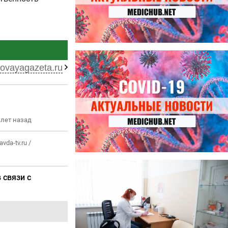
27.07.2026
Лучше фасоли: диетолог
ovayagazeta.ru
названа 8 продуктов,
содержащих много клетчатки
 лет назад
avda-tv.ru /
23.07.2026
Ботулизм, гепатит и другие
 связи с
угрозы: что нужно знать о
летних инфекциях