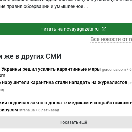
ние правил обсервации и умышленное
Читать на novayagazeta.ru
Все новости от n
м же в других СМИ
 Украины решил усилить карантинные меры
gordonua.com /
6
е нарушители карантина стали нападать на журналистов
pr
зад
кий подписал закон о доплате медикам и соцработникам в
вирусом
strana.ua /
6 лет назад
Показать ещё