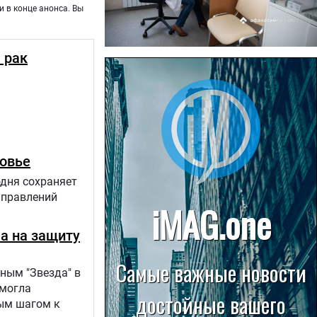
и в конце анонса. Вы
 рак
22.07.2026
Больница в Спирово работает
без рентгеновского кабинета
ровье
одня сохраняет
аправлений
ла на защиту
ным "Звезда" в
 могла
вым шагом к