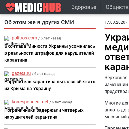
Здоровье
Обществ
Об этом же в других СМИ
17.03.2020 - 
Укра
politros.com
/ 6 лет назад
меди
Экс-глава Минюста Украины усомнилась
в реальности штрафов для нарушителей
отве
карантина
кара
gazeta.ru
/ 6 лет назад
Верховная 
Нарушитель карантина пытался сбежать
изменений 
из Крыма на Украину
предотвращ
korrespondent.net
/ 6 лет назад
Многие деп
вплоть до 
Пограничники задержали четверых
масочный 
нарушителей карантина
Парламент