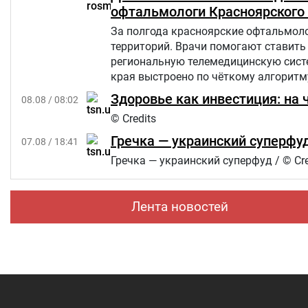
офтальмологи Красноярского 
За полгода красноярские офтальмоло
территорий. Врачи помогают ставить 
региональную телемедицинскую сист
края выстроено по чёткому алгоритм
Здоровье как инвестиция: на 
08.08 / 08:02
© Credits
Гречка — украинский суперфуд
07.08 / 18:41
Гречка — украинский суперфуд / © Cre
Лента новостей