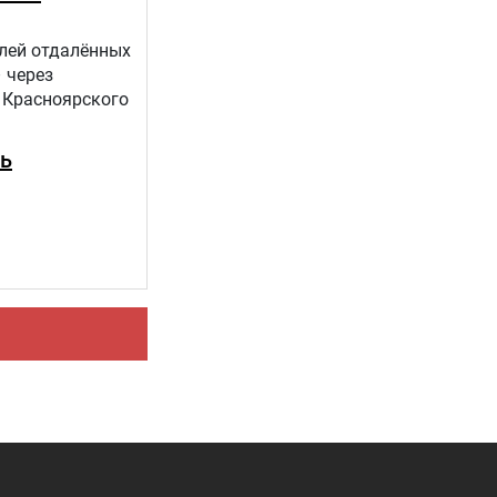
елей отдалённых
 через
 Красноярского
ть