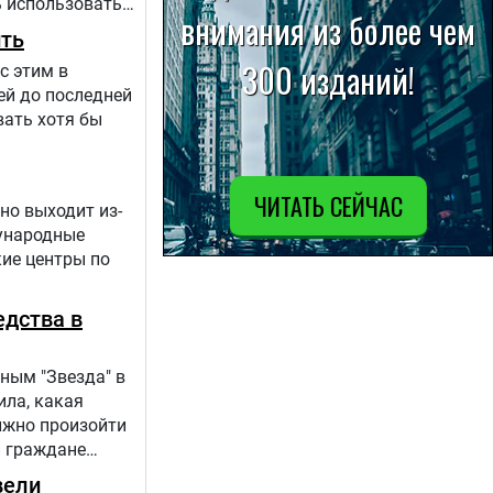
 использовать
 происходит в
ить
с этим в
ей до последней
вать хотя бы
но выходит из-
дународные
кие центры по
едства в
ным "Звезда" в
ила, какая
лжно произойти
и граждане
вели