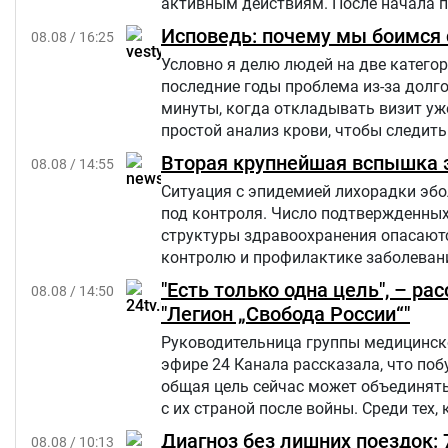
активным действиям. После начала 
свою большую русскоязычную аудитор
Исповедь: почему мы боимся с
08.08 / 16:25
Украине.
Условно я делю людей на две категор
последние годы проблема из-за долго
минуты, когда откладывать визит уж
простой анализ крови, чтобы следить
Вторая крупнейшая вспышка э
08.08 / 14:55
Ситуация с эпидемией лихорадки эбо
под контроля. Число подтвержденны
структуры здравоохранения опасаются
контролю и профилактике заболевани
"Есть только одна цель", – р
08.08 / 14:50
"Легион „Свобода России“"
Руководительница группы медицинско
эфире 24 Канала рассказала, что по
общая цель сейчас может объединять
с их страной после войны. Среди тех,
России.
Диагноз без лишних поездок:
08.08 / 10:13