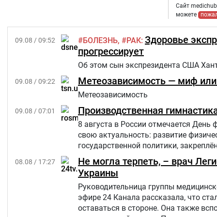
Сайт medichub.
можете
пожа
Здоровье экспр
БОЛЕЗНЬ
РАК
09.08 / 09:52
прогрессирует
Об этом сын экспрезидента США Ханте
Метеозависимость — миф или 
09.08 / 09:22
Метеозависимость
Производственная гимнастика
09.08 / 07:01
8 августа в России отмечается День 
свою актуальность: развитие физиче
государственной политики, закреплён
Не могла терпеть, – врач Лег
08.08 / 17:27
Украины
Руководительница группы медицинско
эфире 24 Канала рассказала, что ст
оставаться в стороне. Она также вс