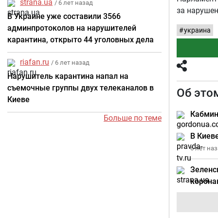
strana.ua
/ 6 лет назад
за наруше
В Украине уже составили 3566
админпротоколов на нарушителей
украина
карантина, открыто 44 уголовных дела
riafan.ru
/ 6 лет назад
Нарушитель карантина напал на
съемочные группы двух телеканалов в
Об это
Киеве
Кабмин
Больше по теме
В Киев
6 лет на
Зеленс
корона