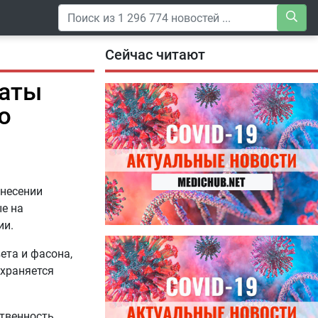
Сейчас читают
латы
ю
внесении
е на
ии.
04.08.2026
ета и фасона,
Специалисты дали советы, как
правильно пить витамины
охраняется
твенность