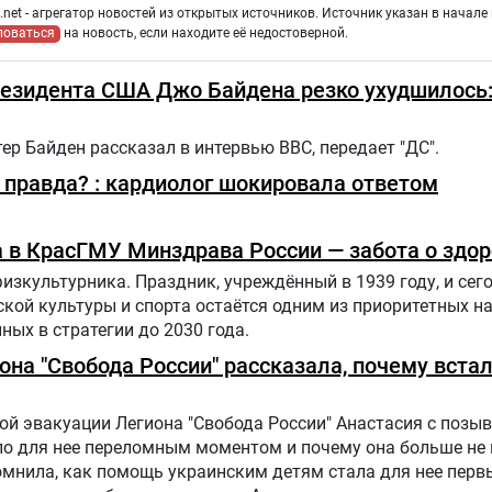
net - агрегатор новостей из открытых источников. Источник указан в начале 
ловаться
на новость, если находите её недостоверной.
езидента США Джо Байдена резко ухудшилось:
р Байден рассказал в интервью BBC, передает "ДС".
правда? : кардиолог шокировала ответом
 в КрасГМУ Минздрава России — забота о здо
физкультурника. Праздник, учреждённый в 1939 году, и сег
ской культуры и спорта остаётся одним из приоритетных н
ных в стратегии до 2030 года.
иона "Свобода России" рассказала, почему вста
й эвакуации Легиона "Свобода России" Анастасия с позыв
ало для нее переломным моментом и почему она больше не
помнила, как помощь украинским детям стала для нее пер