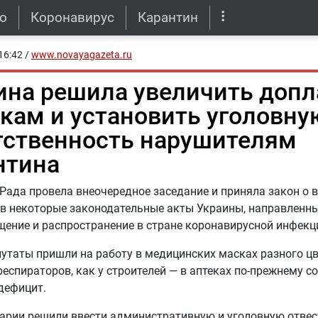
о
Коронавирус
Карантин
16:42
/
www.novayagazeta.ru
ина решила увеличить доп
кам и установить уголовну
тственность нарушителям
нтина
Рада провела внеочередное заседание и приняла закон о 
в некоторые законодательные акты Украины, направленны
ение и распространение в стране коронавирусной инфекц
утаты пришли на работу в медицинских масках разного цв
респираторов, как у строителей — в аптеках по-прежнему с
дефицит.
арии решили ввести административную и уголовную отвес