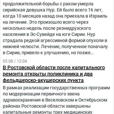
продолжительной борьбы с раком умерла
сирийская девушка Нур. Ей было всего 16 лет,
когда 10 месяцев назад она приехала в Израиль
на лечение. Это произошло всего через
несколько недель после резнидрузского
населения в Эс-Сувейде на юге Сирии. Нур
страдала редкой агрессивной формой опухоли в
нижней челюсти. Лечение, полученное поначалу
в Сирии, привело к улучшению, но позже
произошел рецидив болезни. Нур попала на
05.08 / 12:04
лечение в «Шибу» в рамках гуманитарного
В Ростовской области после капитального
проекта «Шевет-ахим» («Кровные братья).
ремонта открыты поликлиника и два
фельдшерско-акушерских пункта
В рамках реализации государственных программ
по модернизации первичного звена
здравоохранения в Веселовском и Октябрьском
районах Ростовской области завершены
капитальные ремонты трех медицинских