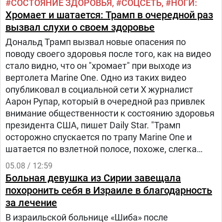
СОСТОЯНИЕ ЗДОРОВЬЯ
СОЦСЕТЬ
НОГИ
Хромает и шатается: Трамп в очередной раз
вызвал слухи о своем здоровье
Дональд Трамп вызвал новые опасения по
поводу своего здоровья после того, как на видео
стало видно, что он "хромает" при выходе из
вертолета Marine One. Одно из таких видео
опубликовал в социальной сети Х журналист
Аарон Рупар, который в очередной раз привлек
внимание общественности к состоянию здоровья
президента США, пишет Daily Star. "Трамп
осторожно спускается по трапу Marine One и
шатается по взлетной полосе, похоже, слегка
прихрамывая", — написал журналист.
05.08 / 12:59
Больная девушка из Сирии завещала
похоронить себя в Израиле в благодарность
за лечение
В израильской больнице «Шиба» после